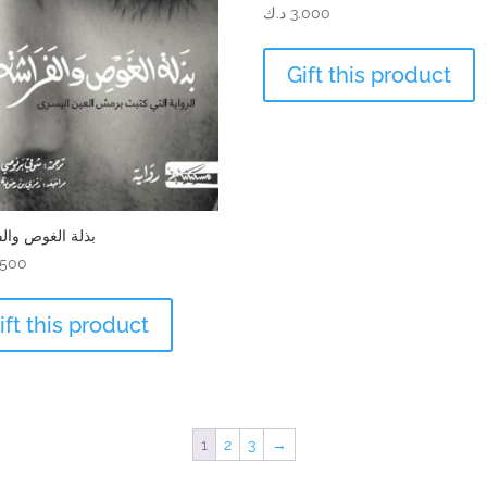
3.000
د.ك
Gift this product
بذلة الغوص وال
.500
ift this product
1
2
3
→