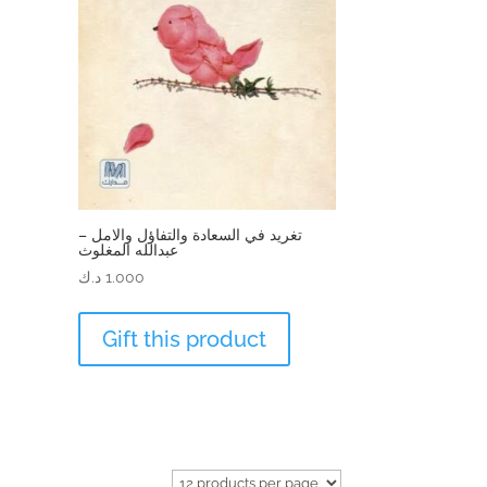
تغريد في السعادة والتفاؤل والامل –
عبدالله المغلوث
1.000
د.ك
Gift this product