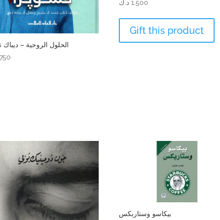
1.500
د.ك
Gift this product
الحلول الروحية – ديباك ت
.750
بيكاسو وستاربكس