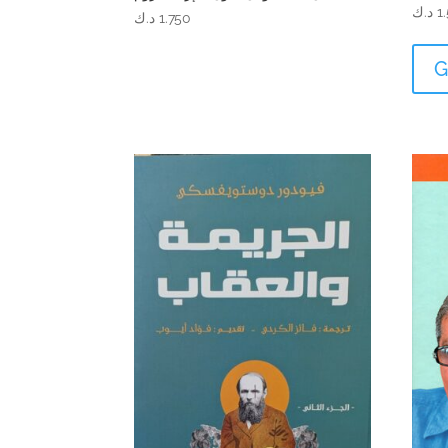
1
د.ك
1.750
د.ك
G