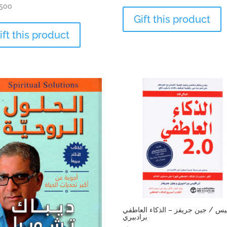
.500
Gift this product
ift this product
الذكاء العاطفي – ‎جين جريفز ‎/‎ ترافيس