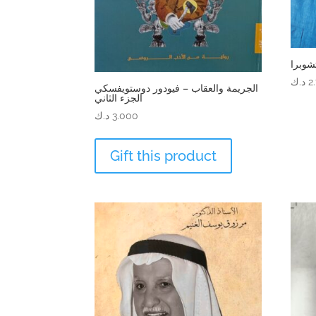
شوبرا
2
د.ك
الجريمة والعقاب – فيودور دوستويفسكي
الجزء الثاني
3.000
د.ك
Gift this product