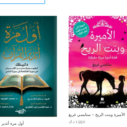
الأميرة وبنت الريح – ستايسي غريغ
1.950
د.ك
أول مرة أتدبر ا