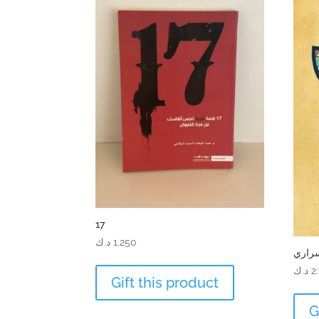
17
1.250
د.ك
راري
2
د.ك
Gift this product
G