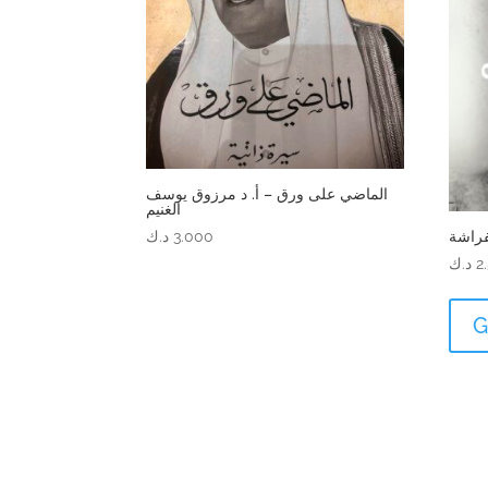
الماضي على ورق – أ. د مرزوق يوسف
الغنيم
فراشة
3.000
د.ك
2
د.ك
G